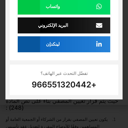
حيث نصت المادة (245) من نظام الشركات على “كيفية إجراء
واتساب
التصفية
ما لم ينص عقد تأسيس الشركة أو نظامها الأساس، أو يتفق
البريد الإلكتروني
الشركاء أو الجمعية العامة أو المساهمون، بحسب الأحوال، على
كيفية تصفية الشركة عند انقضائها، تكون التصفية وفقًا للأحكام
المنصوص عليها في النظام.”
لينكدإن
والقصد بها ان الشركات بالمملكة العربية السعودية هي من تقوم
بالعديد من الإجراءات لأنها الشركة وتسوية جميع حقوقها وديونها
وتحديد كل من الأموال المتبقية في الشركة ويتم بعد ذلك توزيعها
تفضّل التحدث عبر الهاتف؟
على الشركاء و يجب ان تتبع كل من الشروط الموجودة في عقد
+966551320442
التأسيس .
حيث يتم قرار تعيين المصفي بناء على نص المادة
(248) :
يكون تعيين المصفي بقرار من الشركاء أو الجمعية العامة أو
المساهمين وفقًا للأوضاع المقررة لتعديل عقد تأسيس