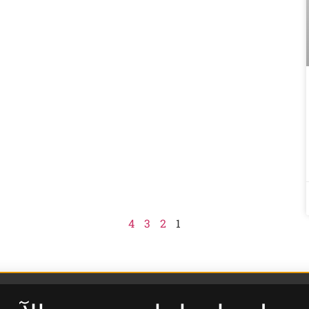
y
,
r
e
.
4
3
2
1