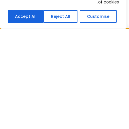
of cookies.
Accept All
Reject All
Customise
احصل على إجابة سريعة الآن!
أخبرنا بإيجاز كيف يمكننا مساعدتك. تواصل معنا عبر البريد
الإلكتروني أو واتساب، أو اتصل بمكتبنا مباشرةً. سيتولى
أحد أعضاء فريقنا القانوني مراجعة استفسارك والرد عليك
في أقرب وقت.
واتساب