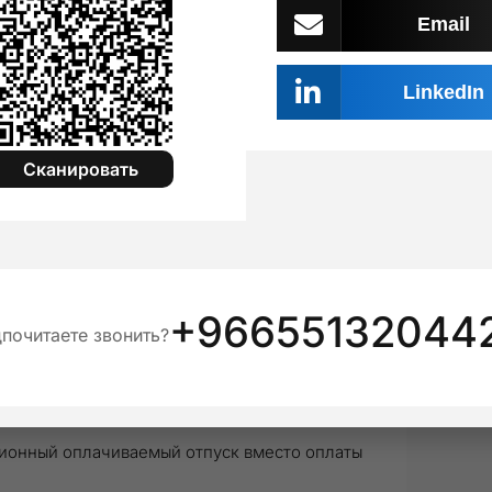
Email
 статье № 58
LinkedIn
от согласованного, работодатель должен
пенсацию. Согласие сотрудника не требуется, но
Сканировать
льнение по личной инициативе и в случае
в на прекращение трудовых отношений.
+96655132044
почитаете звонить?
чных контрактах теперь различается. Работник
— за 60.
у
ционный оплачиваемый отпуск вместо оплаты