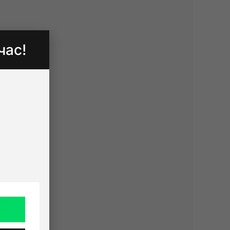
час!
p