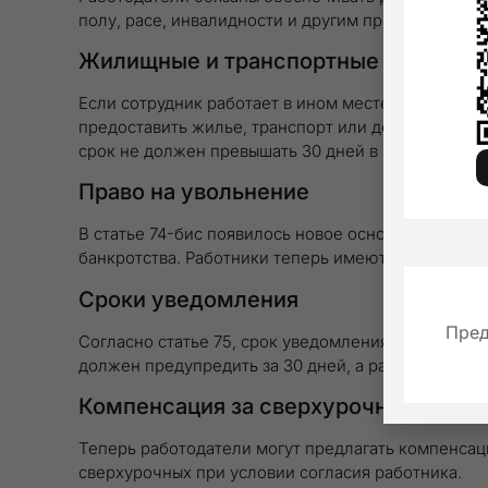
полу, расе, инвалидности и другим признакам.
Жилищные и транспортные пособия в
Если сотрудник работает в ином месте, отличном 
предоставить жилье, транспорт или денежную ком
срок не должен превышать 30 дней в год.
Право на увольнение
В статье 74-бис появилось новое основание — уво
банкротства. Работники теперь имеют больше пра
Сроки уведомления
Пред
Согласно статье 75, срок уведомления при бессро
должен предупредить за 30 дней, а работодатель 
Компенсация за сверхурочную работ
Теперь работодатели могут предлагать компенса
сверхурочных при условии согласия работника.