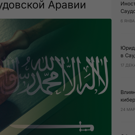
удовской Аравии
Инос
Сауд
6 ЯНВА
Юриди
в Сау
17 ДЕК
Влиян
кибер
24 МАР