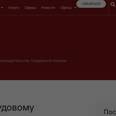
СВЯЗАТЬСЯ
Услуги
Сферы
Новости
Офисы
аконодательству Саудовской Аравии
удовому
Пос