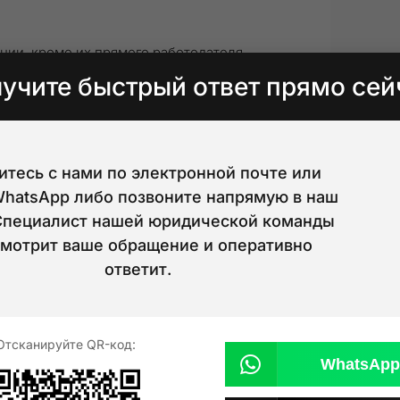
нии, кроме их прямого работодателя.
 нарушения и обязано следовать рекомендациям
учите быстрый ответ прямо сей
готовке граждан Саудовской Аравии
тесь с нами по электронной почте или
политику по обучению саудовских сотрудников.
WhatsApp либо позвоните напрямую в наш
жен проходить обучение. Министр труда
Специалист нашей юридической команды
смотрит ваше обращение и оперативно
ответит.
до 180 дней без необходимости заключения
ого периода обе стороны могут расторгнуть
Отсканируйте QR-код:
ье 61 после внесения изменений
WhatsAp
вия найма. Закон запрещает дискриминацию по