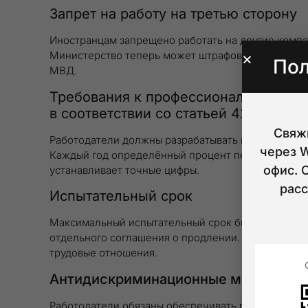
Запрет на работу на третью сторону
Иностранцам запрещено работать на другие компа
Министерство теперь может штрафовать за такие
Пол
МВД.
Требования к профессиональной под
в соответствии со статьей 42
Свяжи
Работодатели должны разрабатывать внутреннюю 
через 
Каждый год определённый процент персонала дол
офис. 
устанавливает точные цифры.
рас
Испытательный срок
Максимальный испытательный срок был увеличен 
отдельного соглашения о продлении. В течение эт
трудовые отношения.
Антидискриминационные меры в стат
Работодатели обязаны обеспечивать равные усло