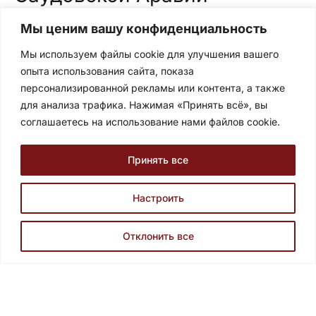
Саудовская Аравия
Мы ценим вашу конфиденциальность
Торговый центр Сафва, ул. принца Мамдуха бин
Мы используем файлы cookie для улучшения вашего
Абдулазиза, офис № 38, 2 этаж, Сулеймания, Эр-
опыта использования сайта, показа
Рияд, Саудовская Аравия.
персонализированной рекламы или контента, а также
Египет
для анализа трафика. Нажимая «Принять всё», вы
соглашаетесь на использование нами файлов cookie.
ул. Аль-Тайаран 24, 7 этаж Наср Сити, Каир, Египет.
Записаться на консультацию
Принять все
Настроить
Условия и политика конфиденциальности
Отклонить все
© 2026 Все права защищены
Получите быстрый ответ