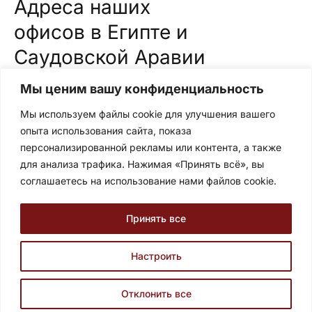
Адреса наших
офисов в Египте и
Саудовской Аравии
Саудовская Аравия
Мы ценим вашу конфиденциальность
Торговый центр Сафва, ул. принца Мамдуха бин
Мы используем файлы cookie для улучшения вашего
Абдулазиза, офис № 38, 2 этаж, Сулеймания, Эр-
опыта использования сайта, показа
Рияд, Саудовская Аравия.
персонализированной рекламы или контента, а также
Египет
для анализа трафика. Нажимая «Принять всё», вы
соглашаетесь на использование нами файлов cookie.
ул. Аль-Тайаран 24, 7 этаж Наср Сити, Каир, Египет.
Записаться на консультацию
Принять все
Настроить
Условия и политика конфиденциальности
Отклонить все
© 2026 Все права защищены