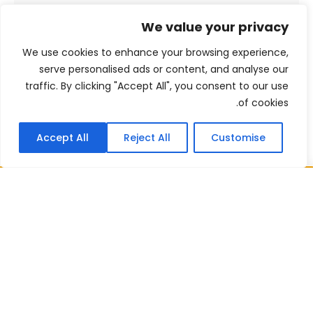
خدمات لسوق خصوصية البيانات السعودي
We value your privacy
فبراير 18, 2025
We use cookies to enhance your browsing experience,
serve personalised ads or content, and analyse our
traffic. By clicking "Accept All", you consent to our use
of cookies.
Accept All
Reject All
Customise
احصل على إجابة سريعة الآن!
أخبرنا بإيجاز كيف يمكننا مساعدتك. تواصل معنا عبر البريد
الإلكتروني أو واتساب، أو اتصل بمكتبنا مباشرةً. سيتولى
أحد أعضاء فريقنا القانوني مراجعة استفسارك والرد عليك