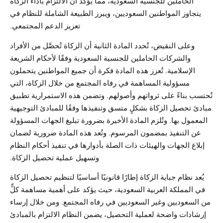
الحاملين للجنسية السعودية، مما يؤكد أن الالتزام بأداء الزكاة
يتجاوز المواطنين السعوديين، ويبرز الطبيعة الشاملة للنظام في
تعزيز الدعم المجتمعي.
وعلى النقيض، تُحدد المادة الثانية أن الزكاة تُحصَّل من الأفراد
والشركات الحاملين للجنسية السعودية وفقًا لأحكام الشريعة
الإسلامية. تُعزز هذه المادة فكرة أن جميع المواطنين يتحملون
مسؤولية المساهمة في رفاه المجتمع من خلال الزكاة، التي
تُحتسب بناءً على ثرواتهم وأصولهم. وتضمن هذه الاستمرارية تطبيق
مبادئ تحصيل الزكاة بشكلٍ متسق وتنفيذها وفقًا للمبادئ التوجيهية
المعمول بها. وتُلزم المادة الأخيرة بضرورة تبليغ الجهات المسؤولة
عن التنفيذ بمضمون المرسوم. وتُعد هذه المادة ضرورية لضمان
إبلاغ الجهات والهيئات ذات الصلة بأدوارها في تنفيذ أحكام النظام
وتسهيل عملية تحصيل الزكاة.
يُعد نظام جباية الزكاة إطارًا قانونيًا أساسيًا لتنظيم تحصيل الزكاة
في المملكة العربية السعودية، حيث يؤكد على أهمية مساهمة كلٍّ
من السعوديين وغير السعوديين في رفاه المجتمع. ومن خلال إرساء
إرشادات واضحة لعملية التحصيل، يضمن النظام الالتزام بالمبادئ