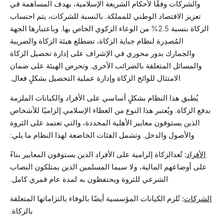
والشركات وفقًا لأحكام الشريعة الإسلامية، بهدف المساهمة في
تعزيز الاقتصاد الوطني للمملكة. بالنسبة للشركات، يتم احتساب
الزكاة بنسبة 2.5% من الوعاء الزكوي الخاص بها. وباعتبارها الجهة
المُصدِرة لنظام جباية الزكاة، تضطلع هيئة الزكاة والضريبة
والجمارك بدور محوري في الإشراف على إدارة تحصيل الزكاة
والمسائل المتعلقة بالضرائب الأخرى. وتحرص الهيئة على ضمان
الامتثال للوائح الزكاة وإدارة عملية التحصيل بشكلٍ فعال.
يُطبق هذا النظام بشكلٍ أساسي على الأفراد والكيانات الملزمة
بدفع الزكاة. ويُعتبر هذا النوع من العطاء الإسلامي إلزاميًا للأشخاص
الذين يستوفون معايير الأهلية المحددة، والتي تعتمد على الثروة
والأصول والدخل. وتشمل الفئات الخاضعة لهذا النظام ما يلي:
الأفراد
:
تُعدالزكاة إلزامية على الأفراد الذين يستوفون المعايير بناءً
على أوضاعهم المالية، ولا سيما المسلمين الذين يمتلكون النصاب
الشرعي للثروة ويحتفظون به لمدة عام قمري كامل.
الشركات
:
تُلزم الكيانات المؤسسية أيضًا بالوفاء بالتزاماتها المتعلقة
بالزكاة.