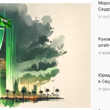
Морск
Сауд
27 ОКТ
Руко
штаб-
10 ФЕВ
Юриди
в Сау
17 ДЕК