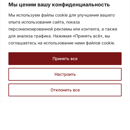
Мы ценим вашу конфиденциальность
Торговый центр Сафва, ул. принца Мамдуха бин
Мы используем файлы cookie для улучшения вашего
Абдулазиза, офис № 38, 2 этаж, Сулеймания, Эр-
опыта использования сайта, показа
Рияд, Саудовская Аравия.
персонализированной рекламы или контента, а также
Египет
для анализа трафика. Нажимая «Принять всё», вы
соглашаетесь на использование нами файлов cookie.
ул. Аль-Тайаран 24, 7 этаж Наср Сити, Каир, Египет.
Записаться на консультацию
Принять все
Настроить
Условия и политика конфиденциальности
Отклонить все
© 2026 Все права защищены
Получите быстрый ответ