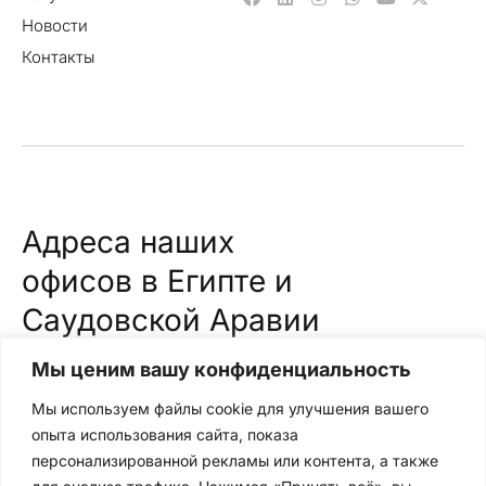
Новости
Контакты
Адреса наших
офисов в Египте и
Саудовской Аравии
Саудовская Аравия
Мы ценим вашу конфиденциальность
Торговый центр Сафва, ул. принца Мамдуха бин
Мы используем файлы cookie для улучшения вашего
Абдулазиза, офис № 38, 2 этаж, Сулеймания, Эр-
опыта использования сайта, показа
Рияд, Саудовская Аравия.
персонализированной рекламы или контента, а также
Египет