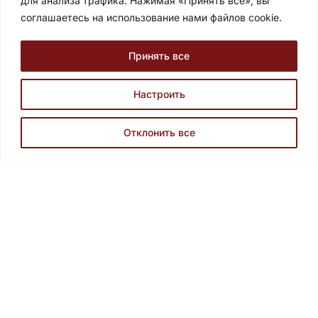
для анализа трафика. Нажимая «Принять всё», вы
соглашаетесь на использование нами файлов cookie.
ул. Аль-Тайаран 24, 7 этаж Наср Сити, Каир, Египет.
Записаться на консультацию
Принять все
Настроить
Условия и политика конфиденциальности
Отклонить все
© 2026 Все права защищены
Получите быстрый ответ
прямо сейчас!
Свяжитесь с нами по электронной почте или
через WhatsApp либо позвоните напрямую в
наш офис. Специалист нашей юридической