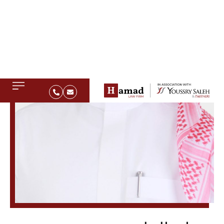
عثمان الخلف
محامٍ
السيد/ عثمان الخلف محامٍ سعودي يتمتع بخبرة في القانون
التجاري وقانون العمل والتقاضي وتسوية المنازعات. وهو
حاصل على درجة البكالوريوس في القانون من جامعة المجمعة
في المملكة العربية السعودية. ولديه القدرة على الإعداد
للمنازعات ودراستها بمهنية عالية، وإعداد التقارير ذات الصلة،
وتقييم الحلول القانونية الممكنة لتسوية المنازعات بالشكل
المطلوب، بالإضافة إلى صياغة صحائف الدعاوى والمذكرات
القانونية.
يساهم السيد/ عثمان الخلف في إعداد الأبحاث القانونية وكذلك
إعداد تقارير الدعاوى والمنازعات القضائية، وحضور جلسات
المحاكم، وإعداد الآراء القانونية، وحضور جلسات الخبراء،