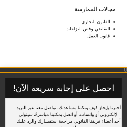
أخبرنا بإيجاز كيف يمكننا مساعدتك. تواصل معنا عبر البريد
We value your privacy
الإلكتروني أو واتساب، أو اتصل بمكتبنا مباشرةً. سيتولى
We use cookies to enhance your browsing experience,
أحد أعضاء فريقنا القانوني مراجعة استفسارك والرد عليك
serve personalised ads or content, and analyse our
في أقرب وقت.
traffic. By clicking "Accept All", you consent to our use
of cookies.
واتساب
Accept All
Reject All
Customise
البريد الإلكتروني
لينكدإن
تفضّل التحدث عبر الهاتف؟